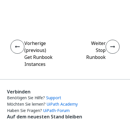
Ja
Nein
thumb_up
thumb_down
Vorherige
Weiter
(previous)
Stop
Get Runbook
Runbook
Instances
Verbinden
Benötigen Sie Hilfe?
Support
Möchten Sie lernen?
UiPath Academy
Haben Sie Fragen?
UiPath-Forum
Auf dem neuesten Stand bleiben