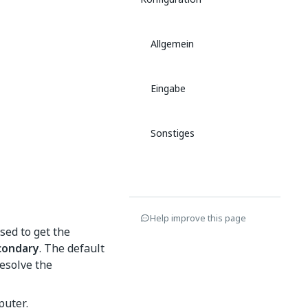
Allgemein
Eingabe
Sonstiges
Help improve this page
sed to get the
condary
. The default
resolve the
puter.