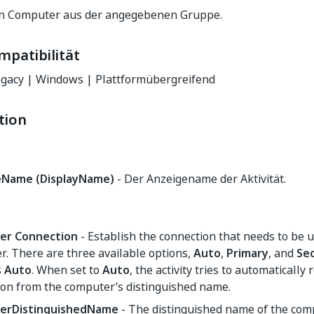
en Computer aus der angegebenen Gruppe.
mpatibilität
gacy | Windows | Plattformübergreifend
tion
eName (DisplayName)
- Der Anzeigename der Aktivität.
er Connection
- Establish the connection that needs to be u
. There are three available options,
Auto
,
Primary
, and
Se
s
Auto
. When set to
Auto
, the activity tries to automatically 
ion from the computer’s distinguished name.
erDistinguishedName
- The distinguished name of the com