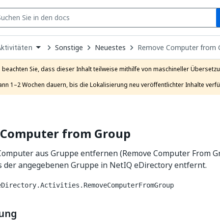
S
pen
Sonstige
Neuestes
Remove Computer from 
ktivitäten
ropdown
o
hoose
e beachten Sie, dass dieser Inhalt teilweise mithilfe von maschineller Übersetzun
roduct
ann 1–2 Wochen dauern, bis die Lokalisierung neu veröffentlichter Inhalte verfü
Computer from Group
t Computer aus Gruppe entfernen (Remove Computer From Gr
 der angegebenen Gruppe in NetIQ eDirectory entfernt.
eDirectory.Activities.RemoveComputerFromGroup
bung