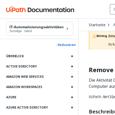
O
Startseite
A
D
IT-Automatisierungsaktivitäten
t
Sonstige
·
latest
c
Bitt
Wichtig :
p
Es k
- Reduzieren
ÜBERBLICK
ACTIVE DIRECTORY
Remove 
AMAZON WEB SERVICES
Die Aktivitä
Computer aus
AMAZON WORKSPACES
UiPath.NetIQ
AZURE
AZURE ACTIVE DIRECTORY
Beschrei