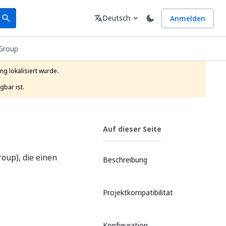
earch
Sprache
Deutsch
Anmelden
search
translate
expand_more
Group
g lokalisiert wurde.

gbar ist.
Auf dieser Seite
oup), die einen
Beschreibung
Projektkompatibilität
Konfiguration