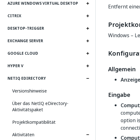
AZURE WINDOWS VIRTUAL DESKTOP
Entfernt ein
CITRIX
Projektko
DESKTOP-TRIGGER
Windows – Le
EXCHANGE SERVER
Konfigura
GOOGLE CLOUD
HYPER V
Allgemein
NETIQ EDIRECTORY
Anzeig
Versionshinweise
Eingabe
Über das NetIQ eDirectory-
Comput
Aktivitätspaket
computer
option i
Projektkompatibilität
connect
Aktivitäten
Comput