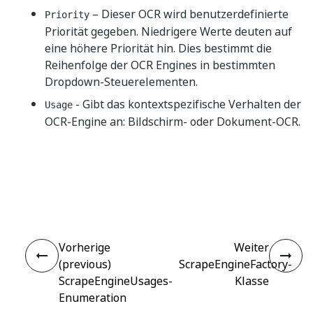
– Dieser OCR wird benutzerdefinierte
Priority
Priorität gegeben. Niedrigere Werte deuten auf
eine höhere Priorität hin. Dies bestimmt die
Reihenfolge der OCR Engines in bestimmten
Dropdown-Steuerelementen.
- Gibt das kontextspezifische Verhalten der
Usage
OCR-Engine an: Bildschirm- oder Dokument-OCR.
Ja
Nein
thumb_up
thumb_down
Vorherige
Weiter
(previous)
ScrapeEngineFactory-
ScrapeEngineUsages-
Klasse
Enumeration