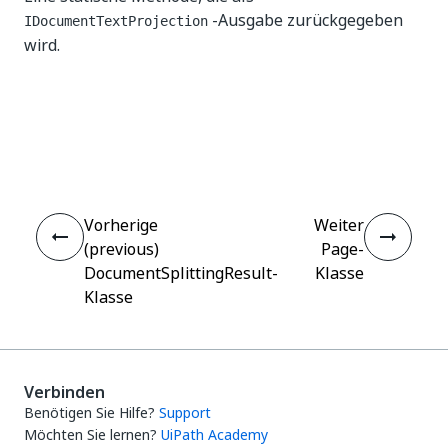
-Ausgabe zurückgegeben
IDocumentTextProjection
wird.
Ja
Nein
thumb_up
thumb_down
Vorherige
Weiter
(previous)
Page-
DocumentSplittingResult-
Klasse
Klasse
Verbinden
Benötigen Sie Hilfe?
Support
Möchten Sie lernen?
UiPath Academy