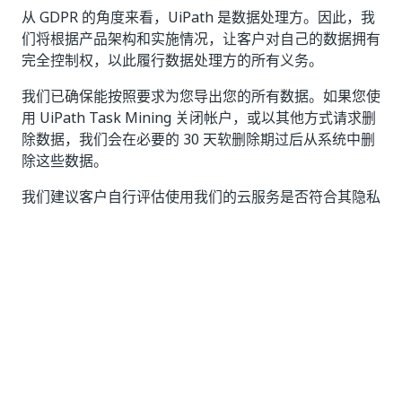
从 GDPR 的角度来看，UiPath 是数据处理方。因此，我
们将根据产品架构和实施情况，让客户对自己的数据拥有
完全控制权，以此履行数据处理方的所有义务。
我们已确保能按照要求为您导出您的所有数据。如果您使
用 UiPath Task Mining 关闭帐户，或以其他方式请求删
除数据，我们会在必要的 30 天软删除期过后从系统中删
除这些数据。
我们建议客户自行评估使用我们的云服务是否符合其隐私
义务。如需详细了解 UiPath 隐私声明、UiPath 在您使
用在线服务时处理您数据的方式及其在遵守 GDPR 规定
方面的承诺，请访问 UiPath 网站上的
“隐私策略”
页面。
数据驻留和主权
我们知道客户非常关心数据的存储位置。我们将为符合付
费用户位置和主权要求的区域内的用户提供所有内容，并
存储所有数据。要查看当前支持的区域集，请访问