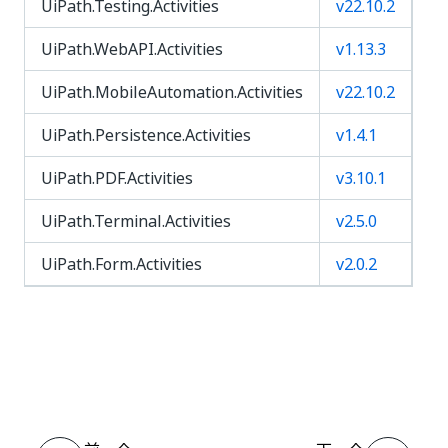
UiPath.Testing.Activities
v22.10.2
UiPath.WebAPI.Activities
v1.13.3
UiPath.MobileAutomation.Activities
v22.10.2
UiPath.Persistence.Activities
v1.4.1
UiPath.PDF.Activities
v3.10.1
UiPath.Terminal.Activities
v2.5.0
UiPath.Form.Activities
v2.0.2
是
否
thumb_up
thumb_down