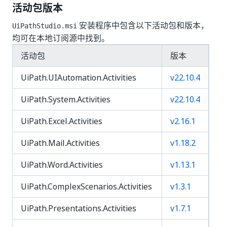
活动包版本
安装程序中包含以下活动包和版本，
UiPathStudio.msi
均可在本地订阅源中找到。
活动包
版本
UiPath.UIAutomation.Activities
v22.10.4
UiPath.System.Activities
v22.10.4
UiPath.Excel.Activities
v2.16.1
UiPath.Mail.Activities
v1.18.2
UiPath.Word.Activities
v1.13.1
UiPath.ComplexScenarios.Activities
v1.3.1
UiPath.Presentations.Activities
v1.7.1