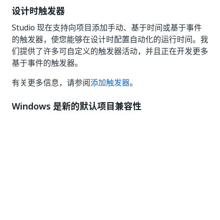
设计时触发器
Studio 现在支持向项目添加手动、基于时间或基于事件
的触发器，使您能够在设计时配置自动化的运行时间。我
们提供了许多可自定义的触发器活动，并且正在开发更多
基于事件的触发器。
有关更多信息，请参阅
添加触发器
。
Windows 是新的默认项目兼容性
我们努力始终提供最新且最好的技术。在最近的版本中，
我们朝着这个方向采取的步骤之一是引入了 Windows 和
基于 .NET 6 的跨平台项目兼容性。我们致力于扩展对新
框架的支持并改善设计体验，以便到 2022.10 版本时，
我们可以告别基于 .NET 4.6.1 的 Windows - 旧版兼容
性。尽管您仍然可以创建 Windows - 旧版项目，但
Windows 现在默认兼容新项目，我们建议您开始采用
Windows 和跨平台选项。2023.4 版本将支持编辑现有的
Windows 旧版项目，但不支持创建新项目。现在，在