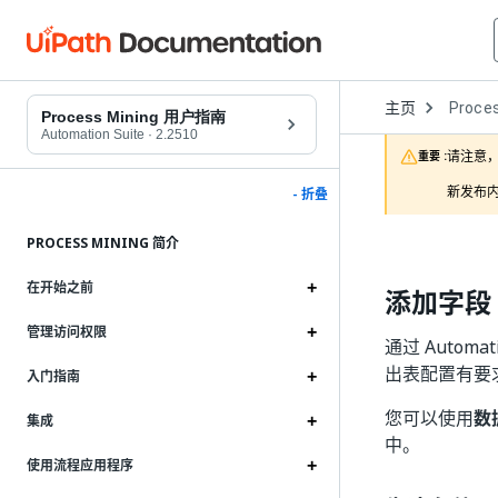
Open
主页
Proces
Dropd
Process Mining 用户指南
to
Automation Suite
·
2.2510
choose
请注意，
重要 :
product
新发布内
- 折叠
PROCESS MINING 简介
在开始之前
添加字段
管理访问权限
通过 Automa
出表配置有要
入门指南
您可以使用
数
集成
中。
使用流程应用程序