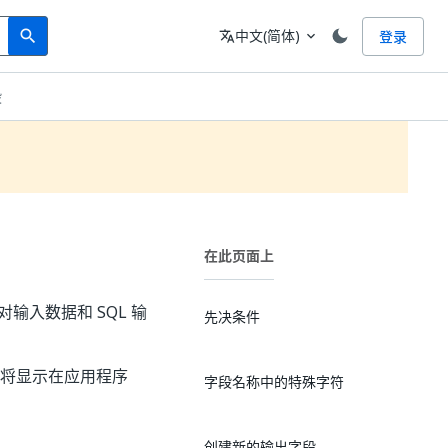
Search
语言
中文(简体)
登录
search
translate
expand_more
段
在此页面上
段，对输入数据和 SQL 输
先决条件
都将显示在应用程序
字段名称中的特殊字符
创建新的输出字段