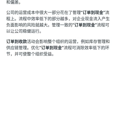
和偏差。
公司的运营成本中很大一部分花在了管理
“订单到现金”
流
程上。流程中效率低下的部分越多，对企业现金流入产生
负面影响的风险就越大。管理一致的
“订单到现金”
流程可
以让公司稳健运行。
订单到收款
活动会影响整个组织的运营，例如库存管理和
供应链管理。优化
“订单到现金”
流程可消除效率低下的环
节，并可使整个组织受益。
借助
“订单到现金”应用程序模板，
您可以更深入地了
解
“订单到现金”
流程的实际执行情况，以及用于分析订
单、交付、发票和付款状态的详细信息。
是
否
thumb_up
thumb_down