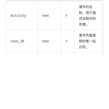
事件的名
称。用于描
text
Y
Activity
述流程中的
步骤。
事件所属案
text
Y
例的唯一标
Case_ID
识符。
与事件执行
datetime
Y
结束相关联
Event_end
的时间戳。
用于标识案
text
N
例的用户友
Case
好名称。
The status
of the case