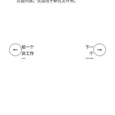
页面内容。仅适用于新式文件夹。
是
否
thumb_up
thumb_down
前一个
下一
非工作
个
日
机器
人
连接
需要帮助?
支持
想要了解详细内容？
UiPath Academy
有问题?
UiPath 论坛
保持更新