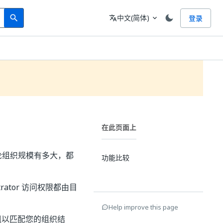
Search
语言
中文(简体)
登录
search
translate
expand_more
在此页面上
论组织规模有多大，都
功能比较
strator 访问权限都由目
Help improve this page
分组以匹配您的组织结