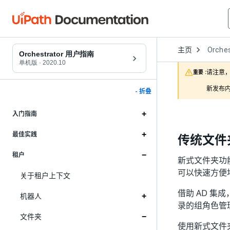
Open
主页
Orches
Dropd
Orchestrator 用户指南
to
单机版
·
2020.10
choose
请注意，
重要 :
product
新发布内
- 折叠
入门指南
最佳实践
传统文件
租户
新式文件夹功能与 
可以快速方便
关于租户上下文
借助 AD 集
机器人
录的组角色管
文件夹
使用新式文件夹