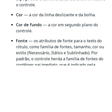
o controle.
Cor
— a cor da linha deslizante e da bolha.
Cor de fundo
— a cor em segundo plano do
controle.
Fonte
— os atributos de fonte para o texto do
rótulo, como família de fontes, tamanho, cor ou
estilo (Necessário, Itálico e Sublinhado). Por
padrão, o controle herda a família de fontes do
contêiner pai imediato, que é indicado pela
palavra-chave “herdado”.
Margem —
a margem do controle. Por padrão,
uma margem de 4px é definida. As propriedades
Top/Bottom
e
Left/Right
são combinadas.
Essas propriedades podem ser desanexadas
usando o botão
Link
no lado direito da seção
Margem
.