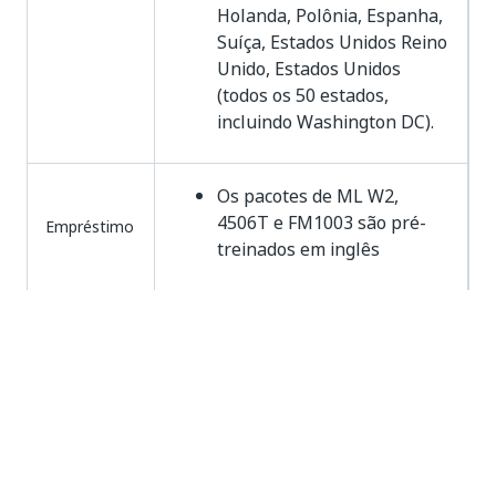
Holanda, Polônia, Espanha,
Suíça, Estados Unidos Reino
Unido, Estados Unidos
(todos os 50 estados,
incluindo Washington DC).
Os pacotes de ML W2,
4506T e FM1003 são pré-
Empréstimo
treinados em inglês
Pacotes de ML W9, I9, 1040
e recibos de pagamento são
todos pré-treinados em
inglês.
O Pacote de ML 990 é pré-
RH
treinado para oferecer
suporte aos idiomas inglês,