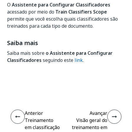
O
Assistente para Configurar Classificadores
acessado por meio do
Train Classifiers Scope
permite que você escolha quais classificadores são
treinados para cada tipo de documento.
Saiba mais
Saiba mais sobre
o Assistente para Configurar
Classificadores
seguindo este
link
.
Sim
Não
thumb_up
thumb_down
Anterior
Avançar
Treinamento
Visão geral do
em classificação
treinamento em