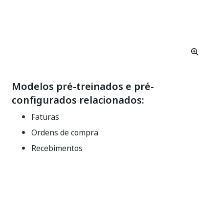
Modelos pré-treinados e pré-
configurados relacionados:
Faturas
Ordens de compra
Recebimentos
Sim
Não
thumb_up
thumb_down