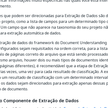
ificar informações muito específicas nas quais você está inte
mento.
s que podem ser direcionadas para Extração de Dados são d
 projeto, como a lista de campos para um determinado tipo
e. Um campo que não aparece na taxonomia do seu projeto nã
ara extração automática de dados.
xtração de dados do framework do Document Understanding 
nfigurados sejam requisitados na ordem correta, para a lista
alo de páginas correto do arquivo que está sendo processado.
mo arquivo, houver dois ou mais tipos de documentos ident
 páginas diferentes), é recomendável que a etapa de Extraçã
ias vezes, uma vez para cada resultado de classificação. A e
 um resultado de classificação com um determinado interva
 os dados sejam direcionados para extração apenas dessas 
o de documento.
o Componente de Extração de Dados