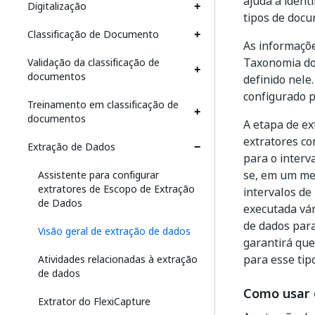
ajuda a ident
Digitalização
tipos de docu
Classificação de Documento
As informaçõe
Taxonomia do
Validação da classificação de
documentos
definido nel
configurado p
Treinamento em classificação de
documentos
A etapa de e
extratores co
Extração de Dados
para o interv
se, em um mes
Assistente para configurar
extratores de Escopo de Extração
intervalos de
de Dados
executada vár
de dados para
Visão geral de extração de dados
garantirá que
para esse tip
Atividades relacionadas à extração
de dados
Como usar 
Extrator do FlexiCapture