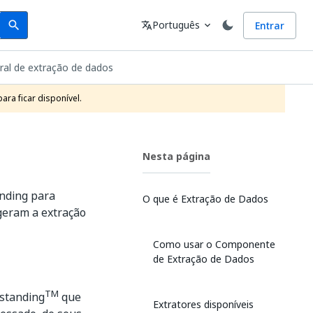
Search
Idioma
Português
Entrar
search
translate
expand_more
ral de extração de dados
ra ficar disponível.
Nesta página
nding para
O que é Extração de Dados
geram a extração
Como usar o Componente
de Extração de Dados
TM
standing
que
Extratores disponíveis