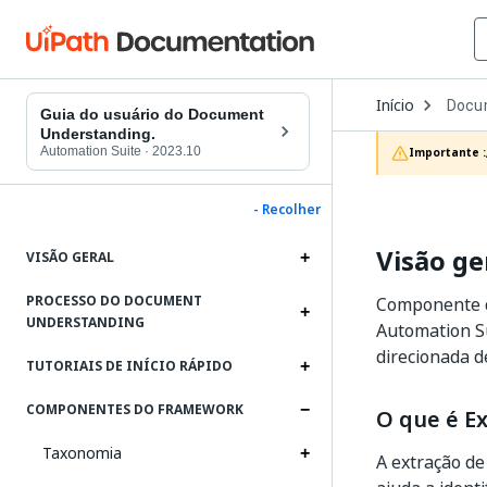
Open
Início
Docu
Dropd
Guia do usuário do Document
to
Understanding.
choos
Automation Suite
·
2023.10
Importante :
produc
- Recolher
Visão ge
VISÃO GERAL
PROCESSO DO DOCUMENT
Componente d
UNDERSTANDING
Automation S
direcionada d
TUTORIAIS DE INÍCIO RÁPIDO
COMPONENTES DO FRAMEWORK
O que é E
Taxonomia
A extração d