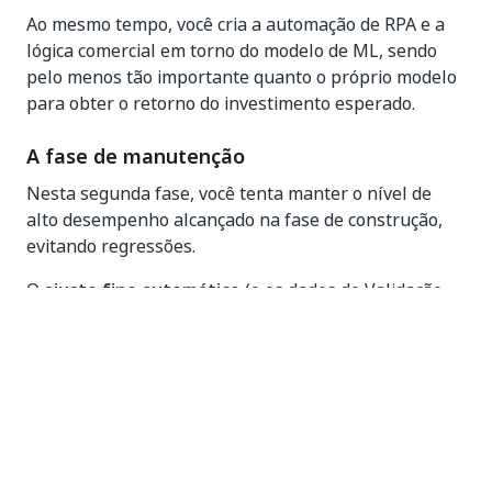
Ao mesmo tempo, você cria a automação de RPA e a
lógica comercial em torno do modelo de ML, sendo
pelo menos tão importante quanto o próprio modelo
para obter o retorno do investimento esperado.
A fase de manutenção
Nesta segunda fase, você tenta manter o nível de
alto desempenho alcançado na fase de construção,
evitando regressões.
O
ajuste fino automático
(e os dados do Validação
do Station em geral) pertencem estritamente à fase
de manutenção. O objetivo do ajuste fino automático
é principalmente impedir que o modelo de ML regrida
à medida que os dados que fluem pelo processo
mudam.
IMPORTANTE: