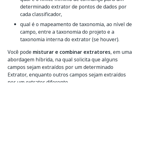
determinado extrator de pontos de dados por
cada classificador,
qual é o mapeamento de taxonomia, ao nível de
campo, entre a taxonomia do projeto e a
taxonomia interna do extrator (se houver).
Você pode
misturar e combinar extratores
, em uma
abordagem híbrida, na qual solicita que alguns
campos sejam extraídos por um determinado
Extrator, enquanto outros campos sejam extraídos
por um extrator diferente.
Você pode até implementar
regras de "retorno"
para extração de dados: se um determinado Extractor
não relatar um valor aceitável para um determinado
campo, ative um extrator de backup.
É importante observar que a ordem dos extratores no
Escopo de Extração de Dados é importante: