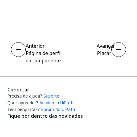
Sim
Não
thumb_up
thumb_down
Anterior
Avançar
Página de perfil
Placar
do componente
Conectar
Precisa de ajuda?
Suporte
Quer aprender?
Academia UiPath
Tem perguntas?
Fórum do UiPath
Fique por dentro das novidades