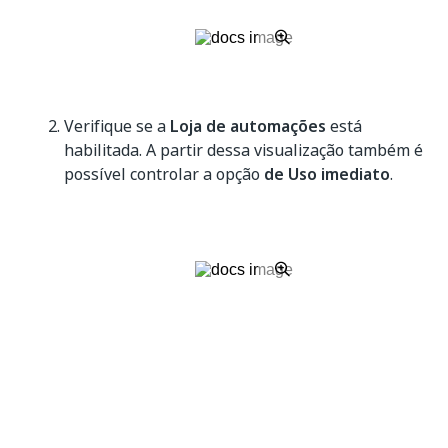
Verifique se a
Loja de automações
está
habilitada. A partir dessa visualização também é
possível controlar a opção
de Uso imediato
.
Sim
Não
thumb_up
thumb_down