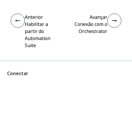
Anterior
Avançar
Habilitar a
Conexão com o
partir do
Orchestrator
Automation
Suite
Conectar
Precisa de ajuda?
Suporte
Quer aprender?
Academia UiPath
Tem perguntas?
Fórum do UiPath
Fique por dentro das novidades