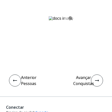
Sim
Não
thumb_up
thumb_down
Anterior
Avançar
Pessoas
Conquistas
Conectar