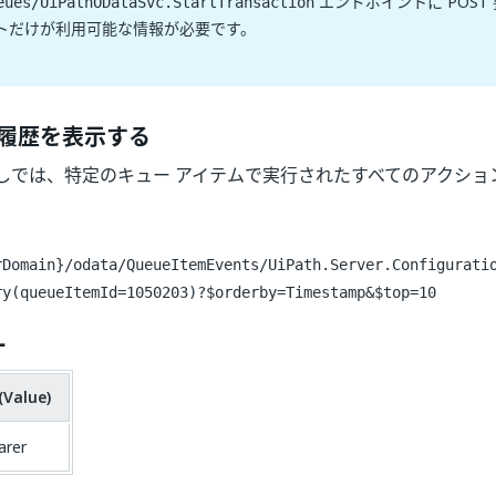
エンドポイントに POST
eues/UiPathODataSvc.StartTransaction
トだけが利用可能な情報が必要です。
履歴を表示する
しでは、特定のキュー アイテムで実行されたすべてのアクショ
rDomain}/odata/QueueItemEvents/UiPath.Server.Configurati
ry(queueItemId=1050203)?$orderby=Timestamp&$top=10
ー
(Value)
arer