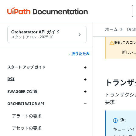
Open
ホーム
Orch
Drop
Orchestrator API ガイド
to
スタンドアロン
·
2025.10
choo
このコ
重要 :
produ
新しいコ
- 折りたたみ
スタート アップ ガイド
認証
トランザ
SWAGGER の定義
トランザクシ
要求
ORCHESTRATOR API
アラートの要求
注:
アセットの要求
キュー ア