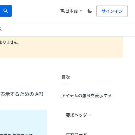
Search
言語
日本語
サインイン
search
translate
expand_more
求
りません。

目次
示するための API
アイテムの履歴を表示する
要求ヘッダー
応答コード