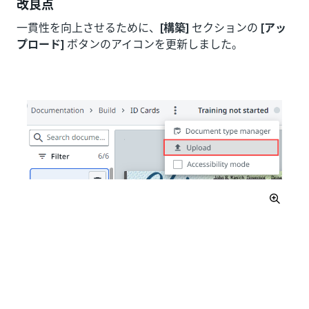
改良点
一貫性を向上させるために、
[構築]
セクションの
[アッ
プロード]
ボタンのアイコンを更新しました。
いい
はい
thumb_up
thumb_down
え