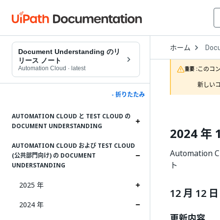
Open
ホーム
Doc
Drop
Document Understanding のリ
to
リース ノート
choo
Automation Cloud
·
latest
このコ
重要 :
produ
新しいコ
- 折りたたみ
AUTOMATION CLOUD と TEST CLOUD の
DOCUMENT UNDERSTANDING
2024 年 
AUTOMATION CLOUD および TEST CLOUD
Automation
(公共部門向け) の DOCUMENT
ト
UNDERSTANDING
2025 年
12 月 12 日
2024 年
更新内容