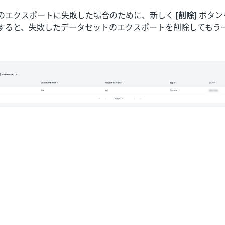
のエクスポートに失敗した場合のために、新しく
[削除]
ボタン
すると、失敗したデータセットのエクスポートを削除してもう
はい
いいえ
thumb_up
thumb_down