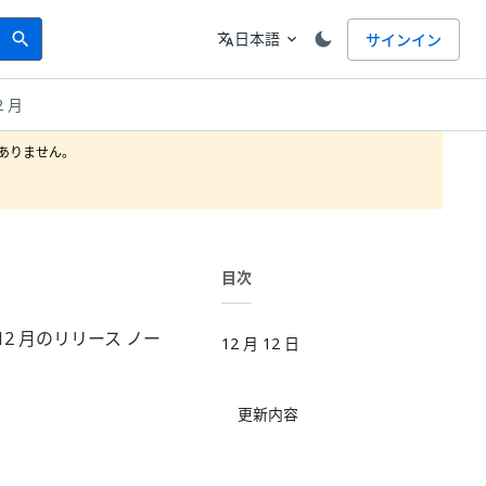
Search
言語
日本語
サインイン
search
translate
expand_more
2 月
りません。

目次
4 年 12 月のリリース ノー
12 月 12 日
更新内容