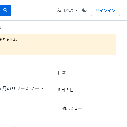
Search
言語
日本語
サインイン
search
translate
expand_more
 月
りません。

目次
5 年 6 月のリリース ノート
6 月 5 日
抽出ビュー