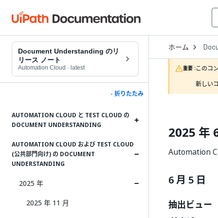
Open
ホーム
Doc
Drop
Document Understanding のリ
to
リース ノート
choo
Automation Cloud
·
latest
このコ
重要 :
produ
新しいコ
- 折りたたみ
AUTOMATION CLOUD と TEST CLOUD の
DOCUMENT UNDERSTANDING
2025 年 
AUTOMATION CLOUD および TEST CLOUD
Automation
(公共部門向け) の DOCUMENT
UNDERSTANDING
6 月 5 日
2025 年
2025 年 11 月
抽出ビュー