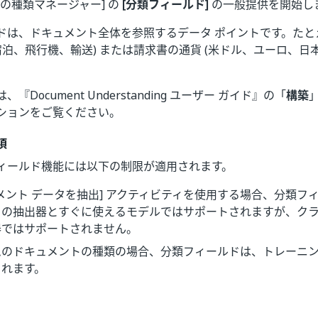
の種類マネージャー] の
[分類フィールド]
の一般提供を開始し
ドは、ドキュメント全体を参照するデータ ポイントです。たと
宿泊、飛行機、輸送) または請求書の通貨 (米ドル、ユーロ、日
『Document Understanding ユーザー ガイド』の「
構築
ションをご覧ください。
項
ィールド機能には以下の制限が適用されます。
メント データを抽出] アクティビティを使用する場合、分類フ
トの抽出器とすぐに使えるモデルではサポートされますが、クラ
器ではサポートされません。
ムのドキュメントの種類の場合、分類フィールドは、トレーニ
されます。