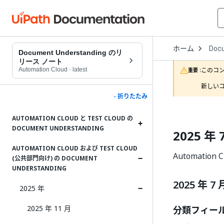
Open
ホーム
Doc
Drop
Document Understanding のリ
to
リース ノート
choo
Automation Cloud
·
latest
このコ
重要 :
produ
新しいコ
- 折りたたみ
AUTOMATION CLOUD と TEST CLOUD の
DOCUMENT UNDERSTANDING
2025 年 
AUTOMATION CLOUD および TEST CLOUD
Automation
(公共部門向け) の DOCUMENT
UNDERSTANDING
2025 年 7 
2025 年
2025 年 11 月
分類フィール