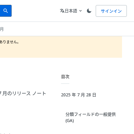
Search
言語
日本語
サインイン
search
translate
expand_more
 月
りません。

目次
5 年 7 月のリリース ノート
2025 年 7 月 28 日
分類フィールドの一般提供
(GA)