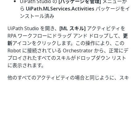
UiPath Studio の
[パッケージを管理]
メニューか
ら
UiPath.MLServices.Activities
パッケージをイ
ンストール済み
UiPath Studio を開き、
[ML スキル]
アクティビティを
RPA ワークフローにドラッグ アンド ドロップして、
更
新
アイコンをクリックします。この操作により、この
Robot に接続されている Orchestrator から、正常にデ
プロイされたすべてのスキルがドロップダウン リスト
に表示されます。
他のすべてのアクティビティの場合と同じように、スキ
ルの入力にデータを渡します。このスキルでは、
[スキ
ルをテスト]
を選択して入力をライブテストすることも
可能です。
入力がアクティビティにどのように渡されるか
入力の種類に応じて、
[ML スキル]
アクティビティは以
下の形式をとります。