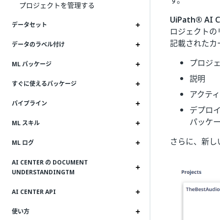
す。
プロジェクトを管理する
UiPath® AI 
データセット
ロジェクトの
記載されたカ
データのラベル付け
プロジ
ML パッケージ
説明
すぐに使えるパッケージ
アクティ
パイプライン
デプロイ
パッケ
ML スキル
さらに、新し
ML ログ
AI CENTER の DOCUMENT
UNDERSTANDINGTM
AI CENTER API
使い方