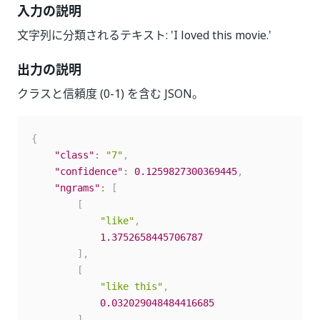
入力の説明
文字列に分類されるテキスト: 'I loved this movie.'
出力の説明
クラスと信頼度 (0-1) を含む JSON。
{
"class"
:
"7"
,
"confidence"
:
0.1259827300369445
,
"ngrams"
:
[
[
"like"
,
1.3752658445706787
]
,
[
"like this"
,
0.032029048484416685
]