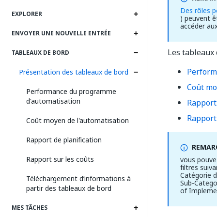
Des rôles p
EXPLORER
) peuvent ê
accéder aux
ENVOYER UNE NOUVELLE ENTRÉE
Les tableaux 
TABLEAUX DE BORD
Perform
Présentation des tableaux de bord
Coût mo
Performance du programme
d'automatisation
Rapport 
Rapport 
Coût moyen de l'automatisation
Rapport de planification
REMARQ
Rapport sur les coûts
vous pouvez
filtres sui
Catégorie 
Téléchargement d’informations à
Sub-Categor
partir des tableaux de bord
of Implemen
MES TÂCHES