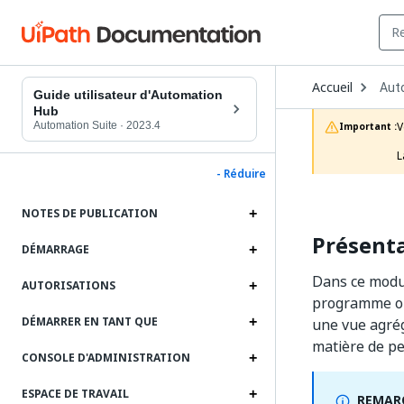
Ope
Accueil
Aut
Dro
Guide utilisateur d'Automation
to
Hub
choo
Automation Suite
·
2023.4
V
Important :
prod
L
- Réduire
NOTES DE PUBLICATION
Présenta
DÉMARRAGE
Dans ce modul
AUTORISATIONS
programme ont
DÉMARRER EN TANT QUE
une vue agré
matière de pe
CONSOLE D'ADMINISTRATION
ESPACE DE TRAVAIL
REMARQ