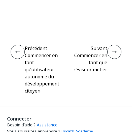
Oui
Non
thumb_up
thumb_down
Précédent
Suivant
Commencer en
Commencer en
tant
tant que
qu’utilisateur
réviseur métier
autonome du
développement
citoyen
Connecter
Besoin d'aide ?
Assistance
Vous souhaitez apprendre ?
UiPath Academy