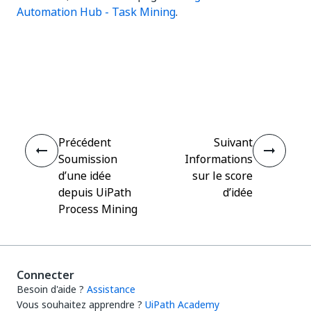
Automation Hub - Task Mining
.
Oui
Non
thumb_up
thumb_down
Précédent
Suivant
Soumission
Informations
d’une idée
sur le score
depuis UiPath
d’idée
Process Mining
Connecter
Besoin d'aide ?
Assistance
Vous souhaitez apprendre ?
UiPath Academy