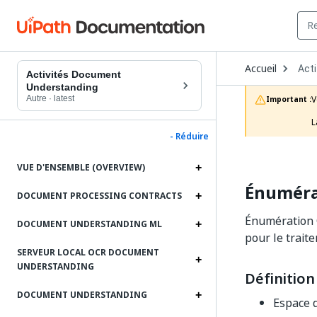
Ope
Accueil
Acti
Dro
Activités Document
to
Understanding
choo
Autre
·
latest
V
Important :
prod
L
- Réduire
VUE D'ENSEMBLE (OVERVIEW)
Énuméra
DOCUMENT PROCESSING CONTRACTS
Énumération O
DOCUMENT UNDERSTANDING ML
pour le trait
SERVEUR LOCAL OCR DOCUMENT
UNDERSTANDING
Définition
DOCUMENT UNDERSTANDING
Espace 