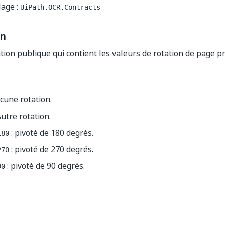
age :
UiPath.OCR.Contracts
on
on publique qui contient les valeurs de rotation de page pr
cune rotation.
utre rotation.
: pivoté de 180 degrés.
180
: pivoté de 270 degrés.
270
: pivoté de 90 degrés.
90
Oui
Non
thumb_up
thumb_down