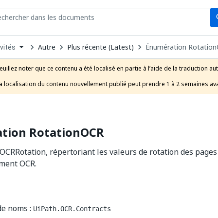
Se
s
n
Autre
Plus récente (Latest)
Énumération Rotatio
vités
pdown
se
euillez noter que ce contenu a été localisé en partie à l’aide de la traduction au
uct
a localisation du contenu nouvellement publié peut prendre 1 à 2 semaines ava
tion RotationOCR
CRRotation, répertoriant les valeurs de rotation des pages
ement OCR.
de noms :
UiPath.OCR.Contracts