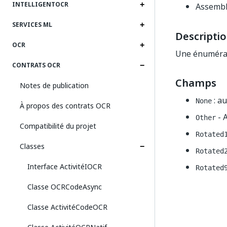
INTELLIGENTOCR
Assembl
SERVICES ML
Descripti
OCR
Une énumérati
CONTRATS OCR
Champs
Notes de publication
: au
None
À propos des contrats OCR
- A
Other
Compatibilité du projet
Rotated
Classes
Rotated
Interface ActivitéIOCR
Rotated
Classe OCRCodeAsync
Classe ActivitéCodeOCR