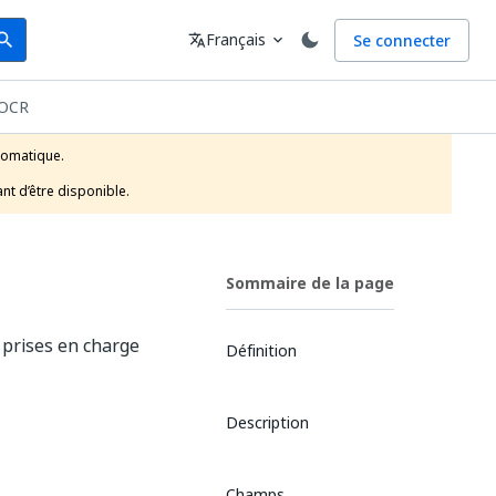
arch
Langue
Français
Se connecter
earch
translate
expand_more
nOCR
tomatique.

nt d’être disponible.
Sommaire de la page
 prises en charge
Définition
Description
Champs