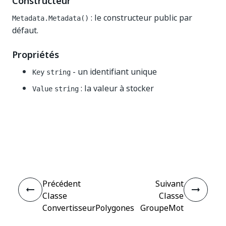
Constructeur
: le constructeur public par
Metadata.Metadata()
défaut.
Propriétés
- un identifiant unique
Key
string
: la valeur à stocker
Value
string
Oui
Non
thumb_up
thumb_down
Précédent
Suivant
Classe
Classe
ConvertisseurPolygones
GroupeMot