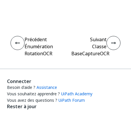
Oui
Non
thumb_up
thumb_down
Précédent
Suivant
Énumération
Classe
RotationOCR
BaseCaptureOCR
Connecter
Besoin d'aide ?
Assistance
Vous souhaitez apprendre ?
UiPath Academy
Vous avez des questions ?
UiPath Forum
Rester à jour