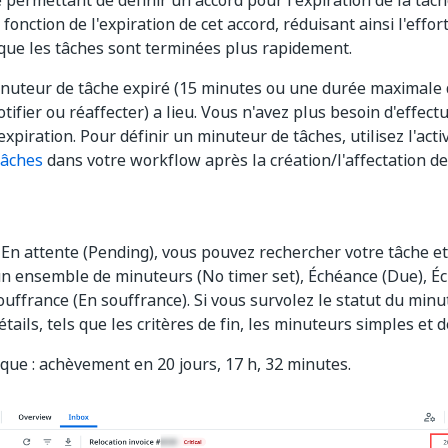
é permettant de définir un accord pour l'expiration de la tâc
 fonction de l'expiration de cet accord, réduisant ainsi l'effo
que les tâches sont terminées plus rapidement.
inuteur de tâche expiré (15 minutes ou une durée maximale de
tifier ou réaffecter) a lieu. Vous n'avez plus besoin d'effec
xpiration. Pour définir un minuteur de tâches, utilisez l'acti
tâches
dans votre workflow après la création/l'affectation de 
 En attente (Pending), vous pouvez rechercher votre tâche e
un ensemble de minuteurs (No timer set), Échéance (Due), É
souffrance (En souffrance). Si vous survolez le statut du min
étails, tels que les critères de fin, les minuteurs simples et d
que : achèvement en 20 jours, 17 h, 32 minutes.