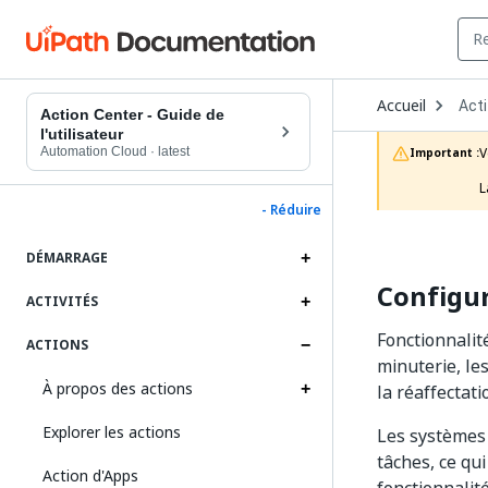
Ope
Accueil
Act
Dro
Action Center - Guide de
to
l'utilisateur
choo
Automation Cloud
·
latest
V
Important :
prod
L
- Réduire
DÉMARRAGE
Configu
ACTIVITÉS
Fonctionnalit
ACTIONS
minuterie, les
À propos des actions
la réaffectati
Explorer les actions
Les systèmes 
tâches, ce qui
Action d'Apps