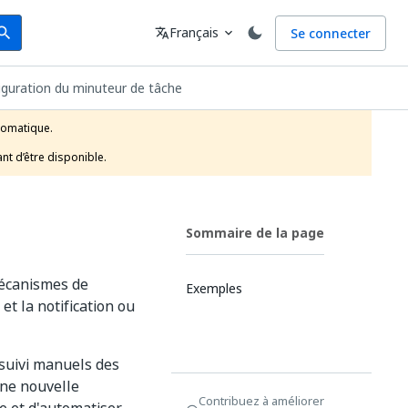
arch
Langue
Français
Se connecter
earch
translate
expand_more
iguration du minuteur de tâche
tomatique.

nt d’être disponible.
Sommaire de la page
mécanismes de
Exemples
et la notification ou
suivi manuels des
 une nouvelle
Contribuez à améliorer