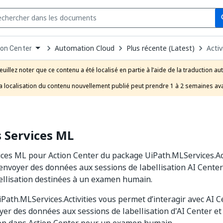
Se
s
n
Automation Cloud
Plus récente (Latest)
Activ
ion Center
pdown
se
euillez noter que ce contenu a été localisé en partie à l’aide de la traduction au
uct
a localisation du contenu nouvellement publié peut prendre 1 à 2 semaines ava
s Services ML
vices ML pour Action Center du package UiPath.MLServices.Ac
envoyer des données aux sessions de labellisation AI Center
ellisation destinées à un examen humain.
Path.MLServices.Activities vous permet d’interagir avec AI C
yer des données aux sessions de labellisation d'AI Center et