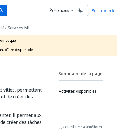
arch
Langue
Français
Se connecter
earch
translate
expand_more
ités Services ML
tomatique.

nt d’être disponible.
Sommaire de la page
tivities, permettant
Activités disponibles
 et de créer des
enter. Il permet aux
 de créer des tâches
Contribuez à améliorer