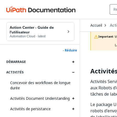
Ope
Accueil
Act
Dro
Action Center - Guide de
to
l'utilisateur
choo
Automation Cloud
·
latest
V
Important :
prod
L
- Réduire
DÉMARRAGE
Activité
ACTIVITÉS
Activités Ser
Concevoir des workflows de longue
aux Robots d'
durée
tâches de lab
Activités Document Understanding
Le package Ui
Activités de persistance
robots d'envo