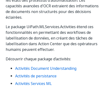
les états des processus d'automatisation. Les
capacités avancées d'OCR extraient des informations
de documents non structurés pour des décisions
éclairées.
Le package UiPath.MLServices.Activities étend ces
fonctionnalités en permettant des workflows de
labellisation de données, en créant des tâches de
labellisation dans Action Center que des opérateurs
humains peuvent effectuer.
Découvrir chaque package d’activités:
Activités Document Understanding
Activités de persistance
Activités Services ML
Oui
Non
thumb_up
thumb_down