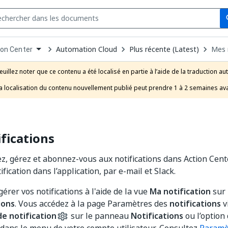
Se
s
n
Automation Cloud
Plus récente (Latest)
Mes 
ion Center
pdown
se
euillez noter que ce contenu a été localisé en partie à l’aide de la traduction au
uct
a localisation du contenu nouvellement publié peut prendre 1 à 2 semaines ava
fications
rez, gérez et abonnez-vous aux notifications dans Action Cent
fication dans l’application, par e-mail et Slack.
érer vos notifications à l'aide de la vue
Ma notification
sur 
ions
. Vous accédez à la page Paramètres des
notifications
vi
e notification
sur le panneau
Notifications
ou l’option