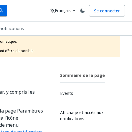
arch
Langue
Français
Se connecter
earch
translate
expand_more
notifications
tomatique.

nt d’être disponible.
Sommaire de la page
er, y compris les
Events
la page Paramètres
Affichage et accès aux
a l’icône
notifications
 de menu