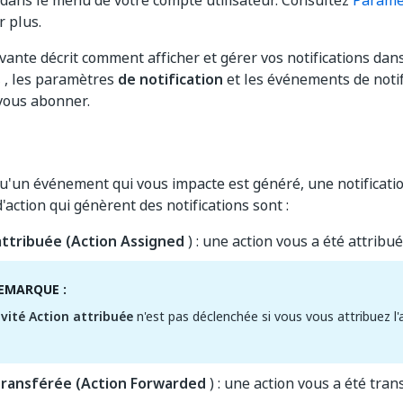
dans le menu de votre compte utilisateur. Consultez
Paramèt
r plus.
ivante décrit comment afficher et gérer vos notifications da
s
, les paramètres
de notification
et les événements de notif
vous abonner.
u'un événement qui vous impacte est généré, une notificatio
action qui génèrent des notifications sont :
attribuée (Action Assigned
) : une action vous a été attribué
EMARQUE :
ivité Action attribuée
n'est pas déclenchée si vous vous attribuez l'
transférée (Action Forwarded
) : une action vous a été tran