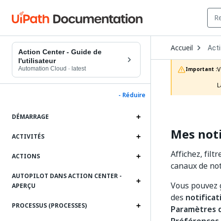
Ope
Accueil
Act
Dro
Action Center - Guide de
to
l'utilisateur
choo
Automation Cloud
·
latest
V
Important :
prod
L
- Réduire
DÉMARRAGE
Mes noti
ACTIVITÉS
Affichez, filt
ACTIONS
canaux de noti
AUTOPILOT DANS ACTION CENTER -
Vous pouvez g
APERÇU
des
notificat
PROCESSUS (PROCESSES)
Paramètres d