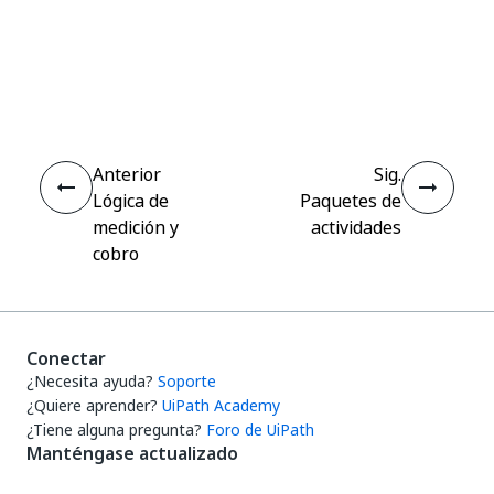
Sí
No
thumb_up
thumb_down
Anterior
Sig.
Lógica de
Paquetes de
medición y
actividades
cobro
Conectar
¿Necesita ayuda?
Soporte
¿Quiere aprender?
UiPath Academy
¿Tiene alguna pregunta?
Foro de UiPath
Manténgase actualizado