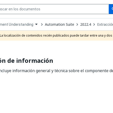
Se
se
Automation Suite
2022.4
Extracció
ment Understanding
own
e
La localización de contenidos recién publicados puede tardar entre una y dos
t
ón de información
incluye información general y técnica sobre el componente de
Sí
No
thumb_up
thumb_down