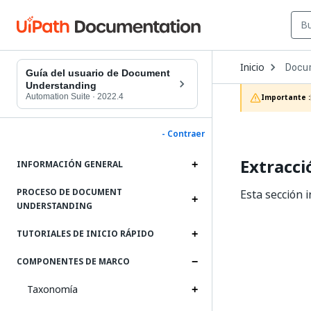
Open
Inicio
Docu
Dropd
Guía del usuario de Document
to
Understanding
choos
Automation Suite
·
2022.4
Importante :
produc
- Contraer
Extracci
INFORMACIÓN GENERAL
PROCESO DE DOCUMENT
Esta sección 
UNDERSTANDING
TUTORIALES DE INICIO RÁPIDO
COMPONENTES DE MARCO
Taxonomía