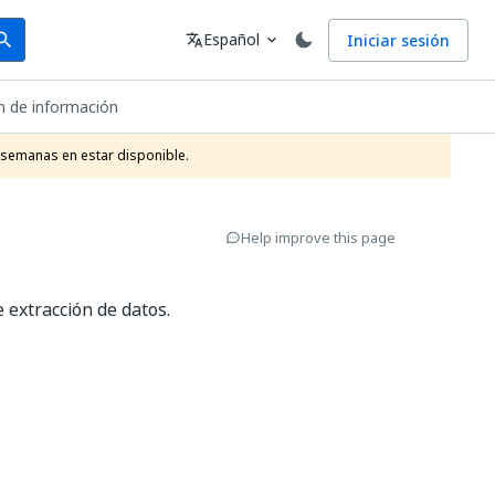
arch
Idioma
Español
Iniciar sesión
arch
translate
expand_more
n de información
 semanas en estar disponible.
Help improve this page
 extracción de datos.