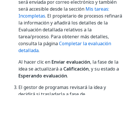
será enviada por correo electrónico y también
será accesible desde la sección
Mis tareas:
Incompletas
. El propietario de procesos refinará
la información y añadirá los detalles de la
Evaluación detallada relativos a la
tarea/proceso. Para obtener más detalles,
consulta la página
Completar la evaluación
detallada
.
Al hacer clic en
Enviar evaluación
, la fase de la
idea se actualizará a
Calificación
, y su estado a
Esperando evaluación
.
El gestor de programas revisará la idea y
decidirá si trasladarla a fase de
implementación
.
Accede a la lista con todas las ideas en fase de
Calificación que deban ser evaluadas en la vista
Espacio de trabajo > Proceso de automatización