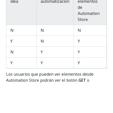
idea
automatización
elementos
de
Automation
Store
N
N
N
Y
N
Y
N
Y
Y
Y
Y
Y
Los usuarios que pueden ver elementos desde
Automation Store podrán ver el botón
GET
o
REQUEST
según la siguiente configuración del uso
instantáneo:
Opción de
Automation
Uso
botones
Store
instantáneo