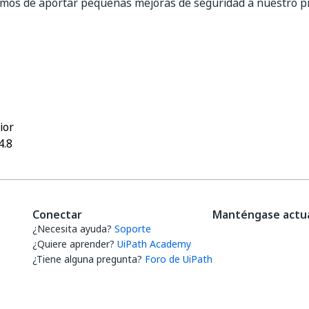
mos de aportar pequeñas mejoras de seguridad a nuestro p
Sí
No
thumb_up
thumb_down
ior
4.8
Conectar
Manténgase actua
¿Necesita ayuda?
Soporte
¿Quiere aprender?
UiPath Academy
¿Tiene alguna pregunta?
Foro de UiPath