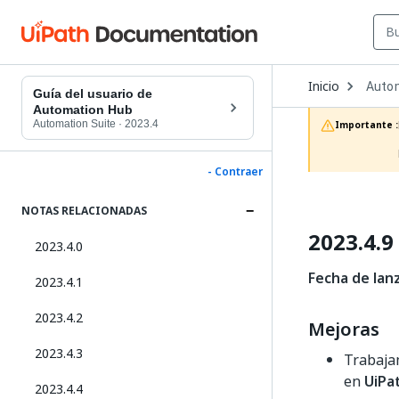
Open
Inicio
Auto
Dropd
Guía del usuario de
to
Automation Hub
choos
Automation Suite
·
2023.4
Importante :
produc
- Contraer
NOTAS RELACIONADAS
2023.4.9
2023.4.0
Fecha de lan
2023.4.1
2023.4.2
Mejoras
2023.4.3
Trabaja
en
UiPa
2023.4.4