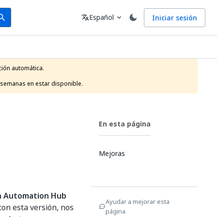
arch
Idioma
Español
Iniciar sesión
arch
translate
expand_more
ión automática.

 semanas en estar disponible.
En esta página
Mejoras
h Automation Hub
Ayudar a mejorar esta
con esta versión, nos
página