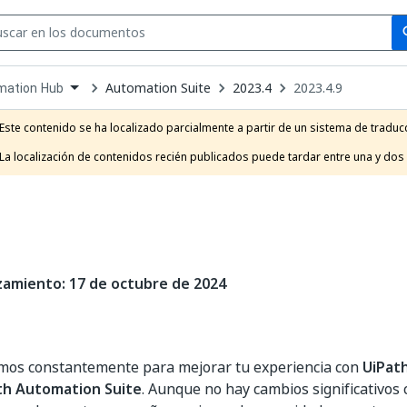
Se
se
Automation Suite
2023.4
2023.4.9
mation Hub
own
e
Este contenido se ha localizado parcialmente a partir de un sistema de traducc
t
La localización de contenidos recién publicados puede tardar entre una y dos
zamiento: 17 de octubre de 2024
mos constantemente para mejorar tu experiencia con
UiPat
th Automation Suite
. Aunque no hay cambios significativos 