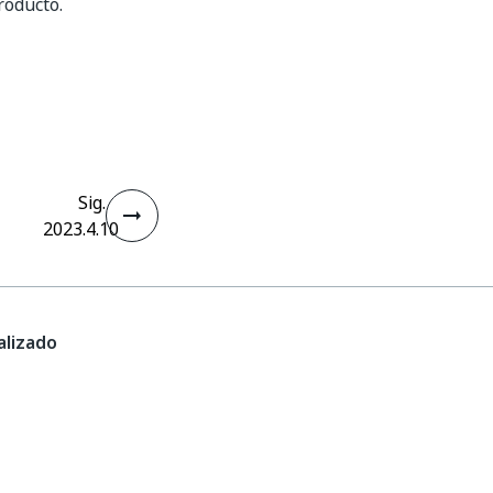
roducto.
Sig.
2023.4.10
lizado