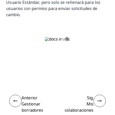
Usuario Estándar, pero solo se rellenará para los
usuarios con permiso para enviar solicitudes de
cambio.
Sí
No
thumb_up
thumb_down
Anterior
Sig.
Gestionar
Mis
borradores
colaboraciones