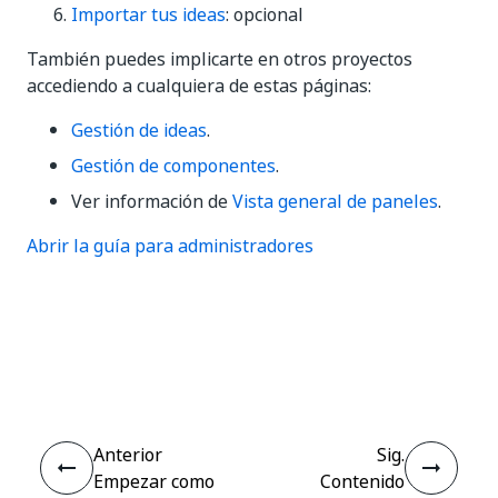
Importar tus ideas
: opcional
También puedes implicarte en otros proyectos
accediendo a cualquiera de estas páginas:
Gestión de ideas
.
Gestión de componentes
.
Ver información de
Vista general de paneles
.
Abrir la guía para administradores
Sí
No
thumb_up
thumb_down
Anterior
Sig.
Empezar como
Contenido