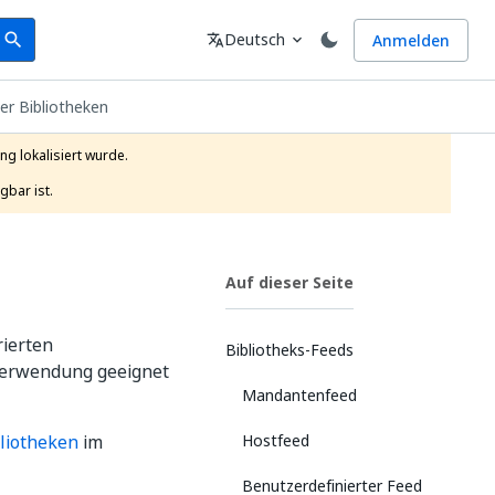
earch
Sprache
Deutsch
Anmelden
search
translate
expand_more
er Bibliotheken
g lokalisiert wurde.

gbar ist.
Auf dieser Seite
rierten
Bibliotheks-Feeds
verwendung geeignet
Mandantenfeed
liotheken
im
Hostfeed
Benutzerdefinierter Feed