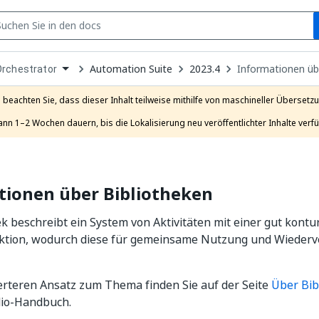
S
pen
Automation Suite
2023.4
Informationen üb
Orchestrator
ropdown
o
hoose
e beachten Sie, dass dieser Inhalt teilweise mithilfe von maschineller Übersetzun
roduct
ann 1–2 Wochen dauern, bis die Lokalisierung neu veröffentlichter Inhalte verfü
tionen über Bibliotheken
ek beschreibt ein System von Aktivitäten mit einer gut kontu
ktion, wodurch diese für gemeinsame Nutzung und Wieder
ierteren Ansatz zum Thema finden Sie auf der Seite
Über Bib
io-Handbuch.