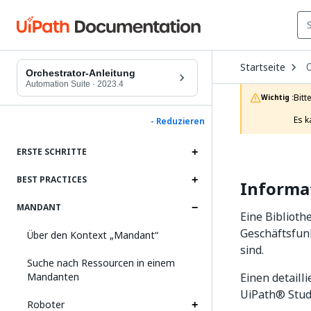
O
Startseite
D
Orchestrator-Anleitung
t
Automation Suite
·
2023.4
c
Bitt
Wichtig :
p
Es k
- Reduzieren
ERSTE SCHRITTE
BEST PRACTICES
Informa
MANDANT
Eine Biblioth
Geschäftsfun
Über den Kontext „Mandant“
sind.
Suche nach Ressourcen in einem
Mandanten
Einen detaill
UiPath® Stud
Roboter