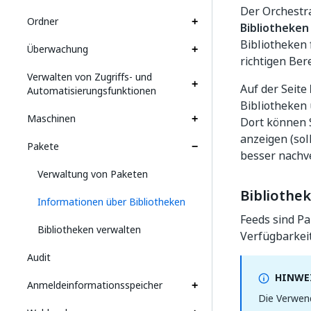
Der Orchestra
Ordner
Bibliotheken
Bibliotheken
Überwachung
richtigen Be
Verwalten von Zugriffs- und
Auf der Seite
Automatisierungsfunktionen
Bibliotheken 
Maschinen
Dort können S
anzeigen (sol
Pakete
besser nachv
Verwaltung von Paketen
Bibliothe
Informationen über Bibliotheken
Feeds sind P
Bibliotheken verwalten
Verfügbarkeit
Audit
HINWEI
Anmeldeinformationsspeicher
Die Verwen