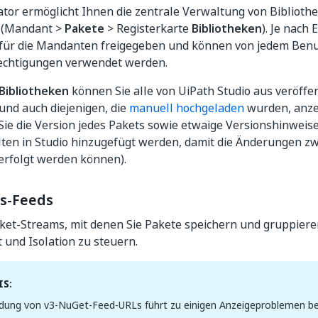
tor ermöglicht Ihnen die zentrale Verwaltung von Bibliothe
(Mandant >
Pakete
> Registerkarte
Bibliotheken
). Je nach
 für die Mandanten freigegeben und können von jedem Benu
rechtigungen verwendet werden.
Bibliotheken
können Sie alle von UiPath Studio aus
veröffe
und auch diejenigen, die
manuell hochgeladen
wurden, anze
ie die Version jedes Pakets sowie etwaige Versionshinweise
lten in Studio hinzugefügt werden, damit die Änderungen z
erfolgt werden können).
ks-Feeds
aket-Streams, mit denen Sie Pakete speichern und gruppier
 und Isolation zu steuern.
S:
dung von v3-NuGet-Feed-URLs führt zu einigen Anzeigeproblemen be