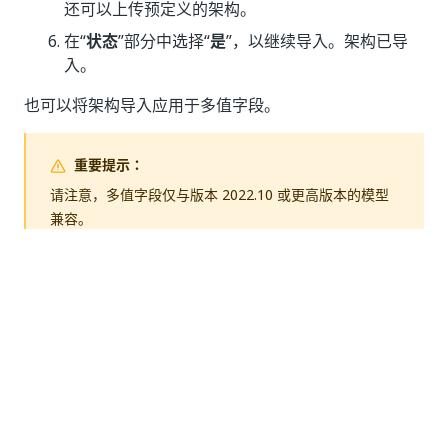
还可以上传预定义的架构。
在“
状态
”部分中选择“
是
”，以继续导入。架构已导
入。
也可以将架构导入应用于多值字段。
重要提示：
请注意，多值字段仅与版本 2022.10 或更高版本的模型
兼容。
原始文档导入
可以导入以添加标签的文档类型包
括：
、
、
、
。
.pdf
.tiff
.png
.jpg
原始文档导入不支持
文件。
.zip
导入前需要配置 OCR 设置。