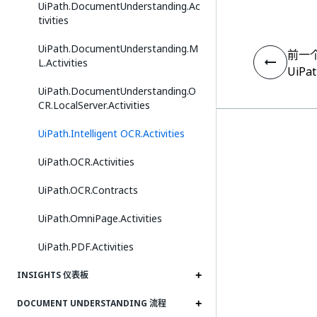
UiPath.DocumentUnderstanding.Ac
tivities
UiPath.DocumentUnderstanding.M
前一
L.Activities
UiPat
UiPath.DocumentUnderstanding.O
CR.LocalServer.Activities
UiPath.Intelligent OCR.Activities
UiPath.OCR.Activities
UiPath.OCR.Contracts
UiPath.OmniPage.Activities
UiPath.PDF.Activities
INSIGHTS 仪表板
DOCUMENT UNDERSTANDING 流程