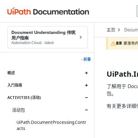
Open
主页
Docum
Dropd
Document Understanding 传统
to
用户指南
choose
Automation Cloud
·
latest
新发布内
重要 :
product
- 折叠
UiPath.I
概述
入门指南
了解用于 Docume
包。
ACTIVITIES (活动)
有关更多详细
活动包
UiPath.DocumentProcessing.Contr
acts