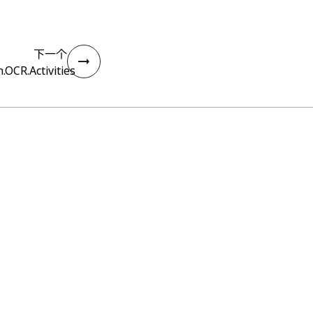
下一个
.OCR.Activities